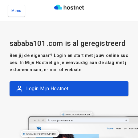
Menu
Ga naar de hoofdinhoud
sababa101.com is al geregistreerd
Ben jij de eigenaar? Login en start met jouw online suc
ces. In Mijn Hostnet ga je eenvoudig aan de slag met j
e domeinnaam, e-mail of website.
Login Mijn Hostnet